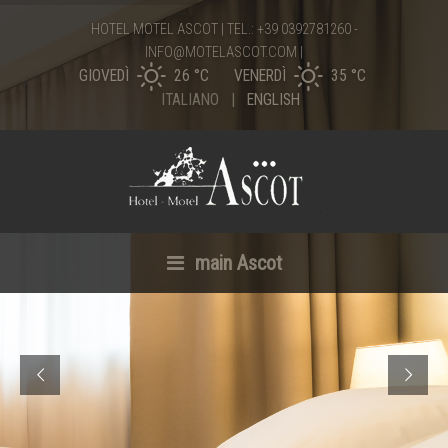
HOTEL MOTEL ASCOT | TEL.:
+39 0392781260
-
INFO@MOTELASCOT.COM
|
GIOVEDÌ
26 °
C
VENERDÌ
35 °
C
ITALIANO
ENGLISH
main Ascot